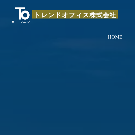
コ
ン
トレンドオフィス株式会社
テ
ン
HOME
ツ
へ
ス
キ
ッ
プ